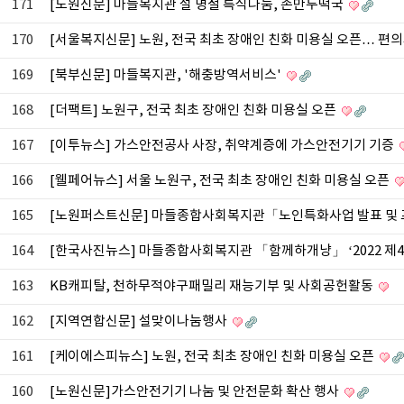
171
[노원신문] 마들복지관 설 명절 특식나눔, 손만두떡국
170
[서울복지신문] 노원, 전국 최초 장애인 친화 미용실 오픈… 편
169
[북부신문] 마들복지관, '해충방역서비스'
168
[더팩트] 노원구, 전국 최초 장애인 친화 미용실 오픈
167
[이투뉴스] 가스안전공사 사장, 취약계증에 가스안전기기 기증
166
[웰페어뉴스] 서울 노원구, 전국 최초 장애인 친화 미용실 오픈
165
[노원퍼스트신문] 마들종합사회복지관「노인특화사업 발표 및
164
[한국사진뉴스] 마들종합사회복지관 「함께하개냥」 ‘2022 제
163
KB캐피탈, 천하무적야구패밀리 재능기부 및 사회공헌활동
162
[지역연합신문] 설맞이나눔행사
161
[케이에스피뉴스] 노원, 전국 최초 장애인 친화 미용실 오픈
160
[노원신문]가스안전기기 나눔 및 안전문화 확산 행사