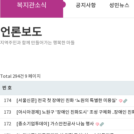
복지관소식
공지사항
성민뉴스
언론보도
지역주민과 함께 만들어가는 행복한 마들
Total 294건
9 페이지
번호
174
[서울신문] 전국 첫 장애인 친화 ‘노원의 특별한 미용실’
173
[아시아경제] 노원구 '장애인 친화도시' 조성 구체화 ..장애인 친
172
[중소기업투데이] 가스안전공사 나눔 행사