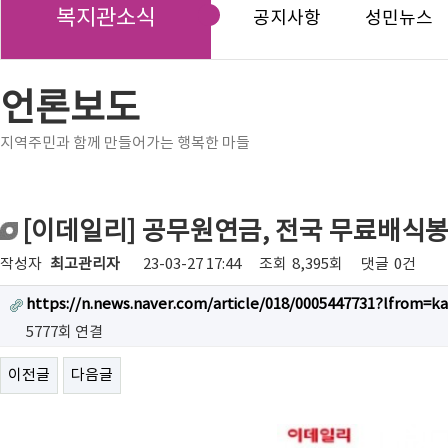
복지관소식
공지사항
성민뉴스
언론보도
지역주민과 함께 만들어가는 행복한 마들
[이데일리] 공무원연금, 전국 무료배식
작성자
최고관리자
23-03-27 17:44
조회
8,395회
댓글
0건
https://n.news.naver.com/article/018/0005447731?lfrom=k
5777회 연결
이전글
다음글