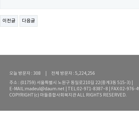
이전글
다음글
오늘 방문자 : 308 | 전체 방문자 : 5,224,256
주소 : (01759) 서울특별시 노원구 동일로210길 22(중계3동 515-3) |
E-MAIL:
madeul@daum.net
| TEL:02-971-8387~8 | FAX:02-976-
COPYRIGHT(c) 마들종합사회복지관 ALL RIGHTS RESERVED.