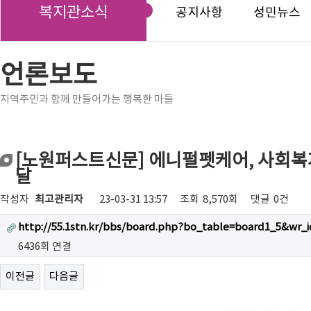
복지관소식
공지사항
성민뉴스
언론보도
지역주민과 함께 만들어가는 행복한 마들
[노원퍼스트신문] 에니펄펫케어, 사회
달
작성자
최고관리자
23-03-31 13:57
조회
8,570회
댓글
0건
http://55.1stn.kr/bbs/board.php?bo_table=board1_5&wr_i
6436회 연결
이전글
다음글