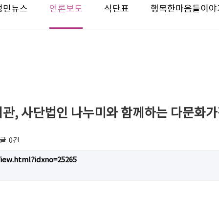
성민뉴스
언론보도
식단표
행복한마음들이야
관, 사단법인 나누미와 함께하는 다문화
글
0건
View.html?idxno=25265