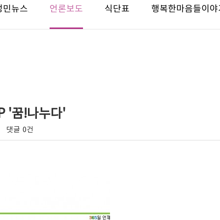
성민뉴스
언론보도
식단표
행복한마음들이야
P '꿈!나누다'
댓글
0건