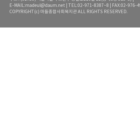
E-MAIL:
madeul@daum.net
| TEL:02-971-8387~8 | FAX:02-976-
COPYRIGHT(c) 마들종합사회복지관 ALL RIGHTS RESERVED.