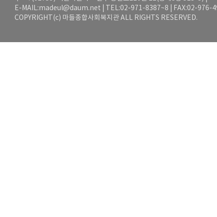
E-MAIL:
madeul@daum.net
| TEL:02-971-8387~8 | FAX:02-976-
COPYRIGHT(c) 마들종합사회복지관 ALL RIGHTS RESERVED.