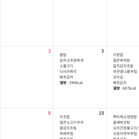
2
3
쌀밥
기장밥
감자고추장찌개
얼큰육개장
소불고기
갈치감자조림
다시마튀각
하얀콩나물무침
배추김치
조미김
열량
: 590kcal
배추김치
열량
: 687kcal
9
10
차조밥
뿌리채소영양밥
얼큰소고기무국
들깨버섯탕
알감자조림
오리간장불고기/
파래무침
오징어젓무무침