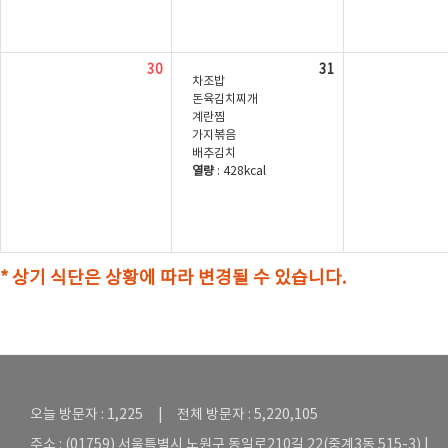
30
31
차조밥
돈육김치찌개
계란찜
가지볶음
배추김치
열량
: 428kcal
* 상기 식단은 상황에 따라 변경될 수 있습니다.
오늘 방문자 : 1,225 | 전체 방문자 : 5,220,105
주소 : (01759) 서울특별시 노원구 동일로210길 22(중계3동 515-3) |