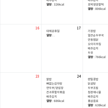
배추김치
배추김치
열량
: 326kcal
호박영양찰떡
열량
: 806kcal
16
17
대체공휴일
기장밥
열량
: .
얼큰순두부국
안동찜닭
오이지무침
배추김치
두유
열량
: 766kcal
23
24
쌀밥
렌틸콩밥
뼈없는감자탕
닭곰탕
연두부/양념장
두부조림
견과류멸치볶음
청경채나물
배추김치
배추김치
열량
: 686kcal
홍삼음료
열량
: 638kcal