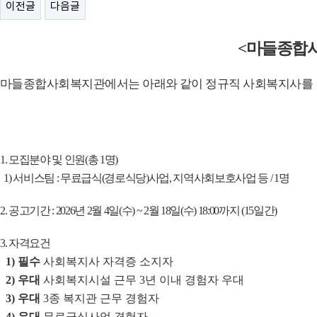
이전글
다음글
<
마들종합
마들종합사회복지관에서는 아래와 같이 정규직 사회복지사
를
1.
모집분야 및 인원
(
총
1
명
)
1)
서비스팀
:
무료급식
(
경로식당
)
사업
,
지역사회보호사업 등
/ 1
명
2.
공고기간
: 2026
년
2
월
4
일
(
수
) ~ 2
월
18
일
(
수
) 18:00
까지
(15
일간
)
3.
자격요건
1)
필수
사회복지사 자격증 소지자
2)
우대
사회복지시설 근무
3
년 이내 경험자 우대
3)
우대
3
종 복지관
근무 경험자
4)
우대
무료급식사업 경험자