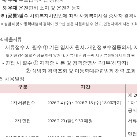
5)
우대
운전면허 소지 및 운전가능자
(
공통
)
필수
사회복지사업법에 따라 사회복지시설 종사자 결격
※
○
성범죄 및 아동학대범죄 경력이 있으신 분은 지원하실 수 없고
,
면접자에게 사전 조
4.
제출서류
-
서류접수 시 필수
①
기관 입사지원서
,
개인정보수집동의서
,
※
기관양식으로 작성을 하지 않거나
,
서류 내 서명 누락 시 서류전형에서 제외 됨
-
면접 시 필수
①
자격증 사본 및 경력증명서 각
1
부
(
해당자
)
②
성범죄 경력조회 및 아동학대관련범죄 전력 조회
5.
채용일정
구 분
기 간
※
2
1
차 서류접수
2026.2.4.(
수
) ~ 2026.2.18.(
수
) 18:00
까지
1
차
공지
2
차 면접
2026.2.20.(
금
), 9:30
예정
서류
면접