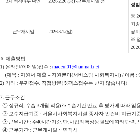
3
차 적격여부 확인
2026.2.20.(
금
)~
근무개시일 전
성범
※
2
최종
근무개시일
2026.3.1.(
일
)
공지
※
2026
6.
제출방법
1)
온라인
(
이메일
)
접수
:
madeul01@hanmail.net
(
제목
:
지원서 제출
–
지원분야
(
서비스팀 사회복지사
) /
이름
:
2)
기타
:
우편접수
,
직접방문
(
※
팩스접수는 받지 않습니다
)
7.
근무조건
①
정규직
,
수습
3
개월 적용
(
※
수습기간 만료 후 평가에 따라 임
②
보수지급기준
:
서울시사회복지시설 종사자 인건비 지급기준
③
근무시간
:
주
40
시간 기준
.
단
,
사업의 특성상 필요에 따라 탄력근
④
근무기간
:
근무개시일
~
면직시