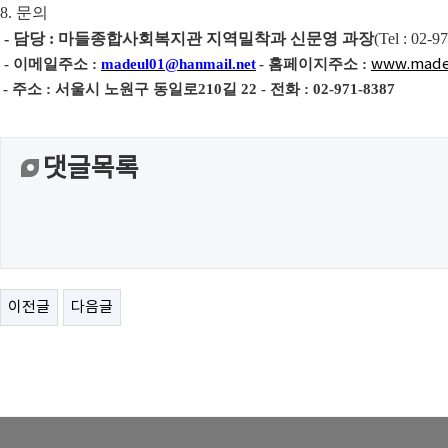
8.
문의
-
담당
:
마들종합사회복지관 지역밀착과 신문영 과장
(
Tel : 02-9
-
이메일주소
:
madeul01@hanmail.net
-
홈페이지주소
:
www.made
-
주소
:
서울시 노원구 동일로
210
길
22 -
전화
: 02-971-8387
댓글목록
이전글
다음글