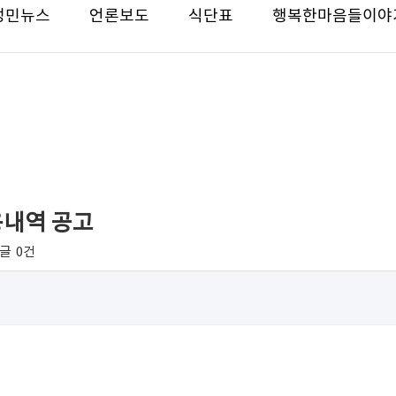
성민뉴스
언론보도
식단표
행복한마음들이야
용내역 공고
글
0건