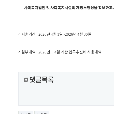
사
회복지법인 및 사회복지시설의 재정투명성을 확보하고 
○
지출기간
: 2026
년
4
월
1
일
~2026
년
4
월
30
일
○
첨부내역
: 2026
년도
4
월 기관 업무추진비 사용내역
댓글목록