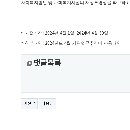
사회복지법인 및 사회복지시설의 재정투명성을 확보하고
○
지출기간
: 2024
년
4
월
1
일
~2024
년
4
월
30
일
○
첨부내역
: 2024
년도
4
월 기관업무추진비 사용내역
댓글목록
이전글
다음글