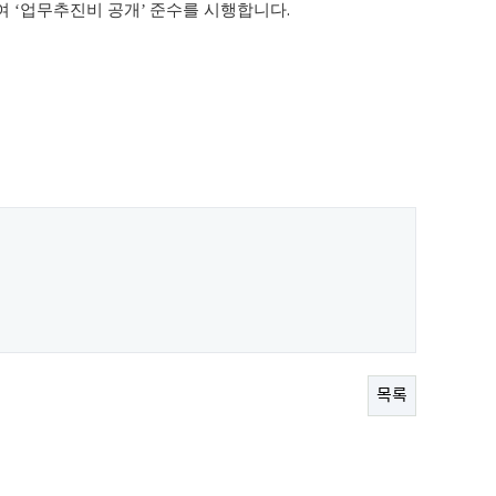
여
‘
업무추진비 공개
’
준수를 시행합니다
.
목록