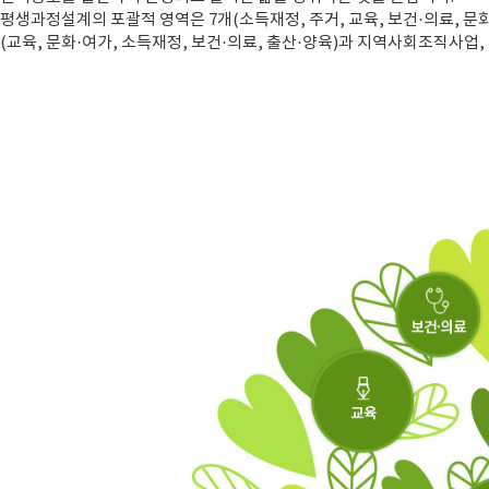
평생과정설계의 포괄적 영역은 7개(소득재정, 주거, 교육, 보건·의료, 문화
(교육, 문화·여가, 소득재정, 보건·의료, 출산·양육)과 지역사회조직사