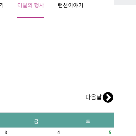
기
이달의 행사
랜선이야기
다음달
금
토
3
4
5