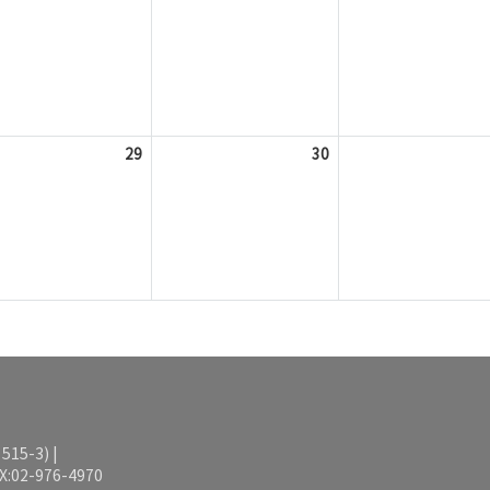
29
30
15-3) |
AX:02-976-4970