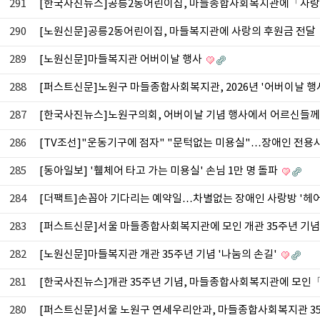
291
[한국사진뉴스]공릉2동어린이집, 마들종합사회복지관에「사
290
[노원신문]공릉2동어린이집, 마들복지관에 사랑의 후원금 전달
289
[노원신문]마들복지관 어버이날 행사
288
[퍼스트신문]노원구 마들종합사회복지관, 2026년 '어버이날 행
287
[한국사진뉴스]노원구의회, 어버이날 기념 행사에서 어르신들께
286
[TV조선]"운동기구에 점자" "문턱없는 미용실"…장애인 전용시
285
[동아일보] '휄체어 타고 가는 미용실' 손님 1만 명 돌파
284
[더팩트]손꼽아 기다리는 예약일…차별없는 장애인 사랑방 '헤어
283
[퍼스트신문]서울 마들종합사회복지관에 모인 개관 35주년 기
282
[노원신문]마들복지관 개관 35주년 기념 '나눔의 손길'
281
[한국사진뉴스]개관 35주년 기념, 마들종합사회복지관에 모인
280
[퍼스트신문]서울 노원구 연세우리안과, 마들종합사회복지관 35