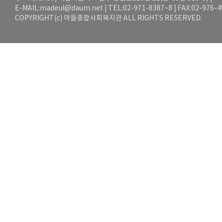
E-MAIL:
madeul@daum.net
| TEL:02-971-8387~8 | FAX:02-976-
COPYRIGHT(c) 마들종합사회복지관 ALL RIGHTS RESERVED.