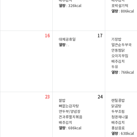
배추김치
배추김치
열량
: 326kcal
호박설기떡
열량
: 806kcal
16
17
대체공휴일
기장밥
열량
: .
얼큰순두부국
안동찜닭
오이지무침
배추김치
두유
열량
: 766kcal
23
24
쌀밥
렌틸콩밥
뼈없는감자탕
닭곰탕
연두부/양념장
두부조림
견과류멸치볶음
청경채나물
배추김치
배추김치
열량
: 686kcal
홍삼음료
열량
: 638kcal