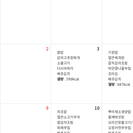
2
3
쌀밥
기장밥
감자고추장찌개
얼큰육개장
소불고기
갈치감자조림
다시마튀각
하얀콩나물무침
배추김치
조미김
열량
: 590kcal
배추김치
열량
: 687kcal
9
10
차조밥
뿌리채소영양밥
얼큰소고기무국
들깨버섯탕
알감자조림
오리간장불고기/
파래무침
오징어젓무무침