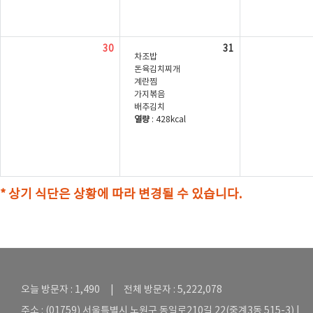
30
31
차조밥
돈육김치찌개
계란찜
가지볶음
배추김치
열량
: 428kcal
* 상기 식단은 상황에 따라 변경될 수 있습니다.
오늘 방문자 : 1,490 | 전체 방문자 : 5,222,078
주소 : (01759) 서울특별시 노원구 동일로210길 22(중계3동 515-3) |