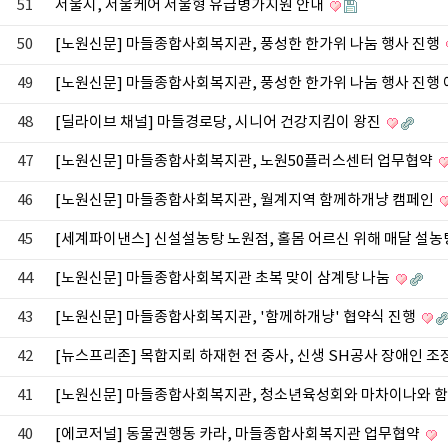
51
서울시, 서울케어 서울형 유급병가지원 안내
50
[노원신문] 마들종합사회복지관, 풍성한 한가위 나눔 행사 진행
49
[노원신문] 마들종합사회복지관, 풍성한 한가위 나눔 행사 진행
48
[딜라이브 채널] 마들경로당, 시니어 건강지킴이 왕진
47
[노원신문] 마들종합사회복지관, 노원50플러스센터 업무협약
46
[노원신문] 마들종합사회복지관, 월계지역 함께하개냥 캠페인
45
[세계파이낸스] 신설설농탕 노원점, 홀몸 어르신 위해 매달 설농
44
[노원신문] 마들종합사회복지관 초복 맞이 삼계탕 나눔
43
[노원신문] 마들종합사회복지관, '함께하개냥' 협약식 진행
42
[뉴스프리존] 목합지뢰 하재헌 전 중사, 신생 SH공사 장애인 
41
[노원신문] 마들종합사회복지관, 청소년육성회와 마차이나와 함
40
[에코저널] 동물권행동 카라, 마들종합사회복지관 업무협약