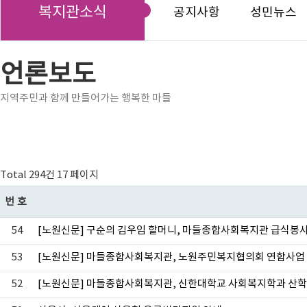
복지관소식
공지사항
성민뉴스
언론보도
지역주민과 함께 만들어가는 행복한 마들
Total 294건
17 페이지
번호
54
[노원신문] 구순의 김우임 할머니, 마들종합사회복지관 급식봉
53
[노원신문] 마들종합사회복지관, 노원주민복지협의회 연합사업 
52
[노원신문] 마들종합사회복지관, 신한대학교 사회복지학과 산학