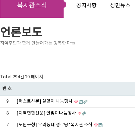
복지관소식
공지사항
성민뉴스
언론보도
지역주민과 함께 만들어가는 행복한 마들
Total 294건
20 페이지
번호
9
[퍼스트신문] 설맞이 나눔행사
8
[지역연합신문] 설맞이나눔행사
7
[노원구청] 우리동네 경로당*복지관 소식