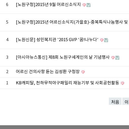
6
[노원구청]2015년 9월 어르신소식지
5
[노원구청]2015년 어르신소식지(가을호)-중복특식나눔행사 
4
[노원신문] 성민복지관 '2015 GVP '꿈!나누다'
3
[아시아뉴스통신] 제8회 노원구세계인의 날 기념행사
2
어르신 건의사항 듣는 김성환 구청장
1
KB캐피탈, 천하무적야구패밀리 재능기부 및 사회공헌활동
처음
이