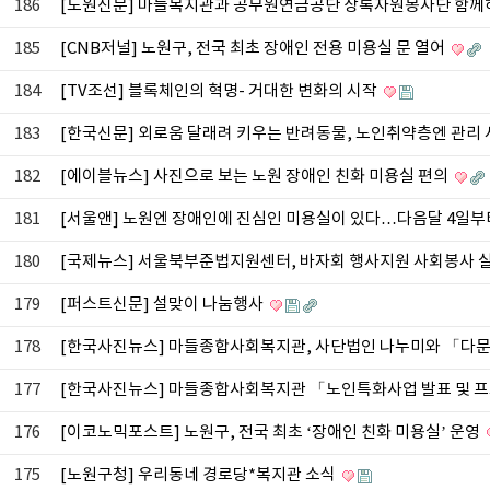
186
[노원신문] 마들복지관과 공무원연금공단 상록자원봉사단 함께
185
[CNB저널] 노원구, 전국 최초 장애인 전용 미용실 문 열어
184
[TV조선] 블록체인의 혁명- 거대한 변화의 시작
183
[한국신문] 외로움 달래려 키우는 반려동물, 노인취약층엔 관리
182
[에이블뉴스] 사진으로 보는 노원 장애인 친화 미용실 편의
181
[서울앤] 노원엔 장애인에 진심인 미용실이 있다…다음달 4일부
180
[국제뉴스] 서울북부준법지원센터, 바자회 행사지원 사회봉사 
179
[퍼스트신문] 설맞이 나눔행사
178
[한국사진뉴스] 마들종합사회복지관, 사단법인 나누미와 「다문
177
[한국사진뉴스] 마들종합사회복지관 「노인특화사업 발표 및 
176
[이코노믹포스트] 노원구, 전국 최초 ‘장애인 친화 미용실’ 운영
175
[노원구청] 우리동네 경로당*복지관 소식