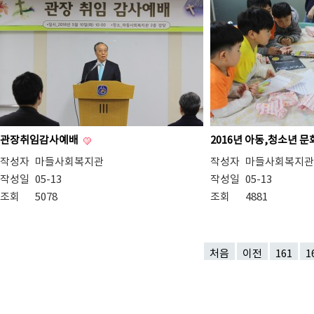
관장취임감사예배
2016년 아동,청소년 
작성자
마들사회복지관
작성자
마들사회복지관
작성일
05-13
작성일
05-13
조회
5078
조회
4881
처음
이전
161
1