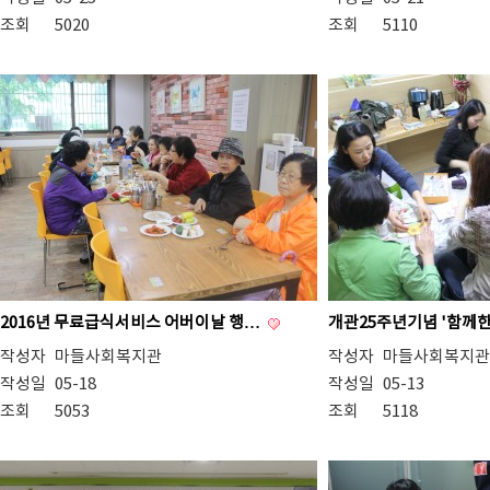
조회
5020
조회
5110
2016년 무료급식서비스 어버이날 행…
개관25주년기념 '함께한
작성자
마들사회복지관
작성자
마들사회복지관
작성일
05-18
작성일
05-13
조회
5053
조회
5118