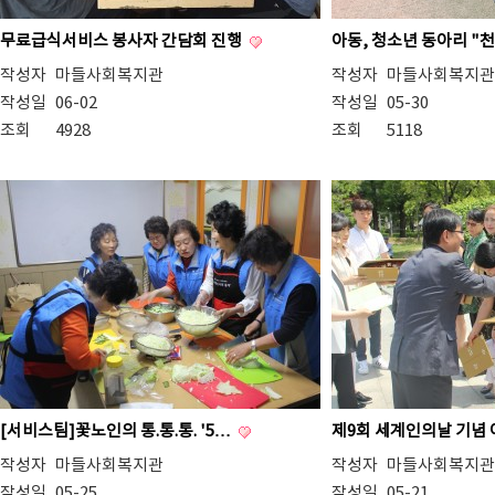
무료급식서비스 봉사자 간담회 진행
아동, 청소년 동아리 
작성자
마들사회복지관
작성자
마들사회복지관
작성일
06-02
작성일
05-30
조회
4928
조회
5118
[서비스팀]꽃노인의 통.통.통. '5…
제9회 세계인의날 기념
작성자
마들사회복지관
작성자
마들사회복지관
작성일
05-25
작성일
05-21